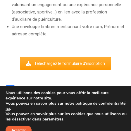
valorisant un engagement ou une expérience personnelle
(associative, sportive…) en lien avec la profession
d’auxiliaire de puériculture,
Une enveloppe timbrée mentionnant votre nom, Prénom et
adresse complète.
Téléchargez le formulaire d'inscription
Facebook
Nous utilisons des cookies pour vous offrir la meilleure
expérience sur notre site.
Vous pouvez en savoir plus sur notre
politique de confidentialité
ici
.
Vous pouvez en savoir plus sur les cookies que nous utilisons ou
Tous droits réservés © 2024 IMFPA -
Mentions légales -
les désactiver dans
paramètres
.
Protection des données - Cookies
-
Accepter