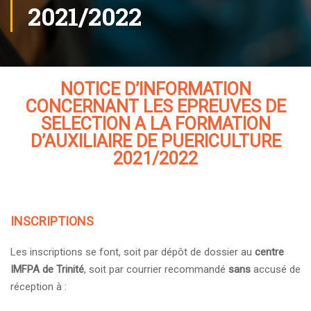
2021/2022
NOTICE D’INFORMATION
CONCERNANT LES EPREUVES DE
SELECTION A LA FORMATION
D’AUXILIAIRE DE PUERICULTURE
2021/2022
INSCRIPTIONS
Les inscriptions se font, soit par dépôt de dossier au
centre
IMFPA de Trinité
, soit par courrier recommandé
sans
accusé de
réception à :