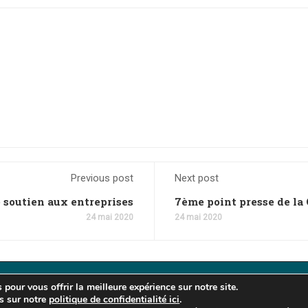
Previous post
Next post
e soutien aux entreprises
7ème point presse de l
24 mai 2020
24 mai 2020
pour vous offrir la meilleure expérience sur notre site.
es - Protection des données - Cookies
-
s sur notre
politique de confidentialité ici
.